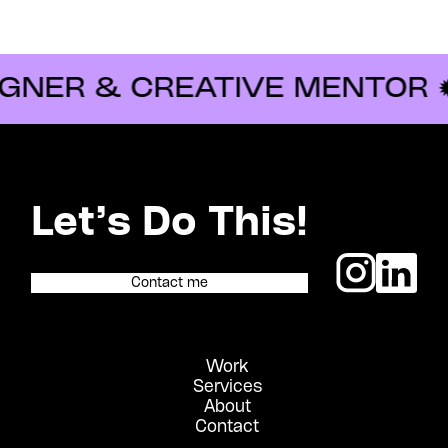
R & CREATIVE MENTOR ✹
MI
Let’s Do This!
Contact me
Work
Services
About
Contact