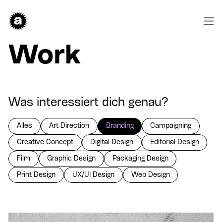
Work
Was interessiert dich genau?
Alles
Art Direction
Branding
Campaigning
Creative Concept
Digital Design
Editorial Design
Film
Graphic Design
Packaging Design
Print Design
UX/UI Design
Web Design