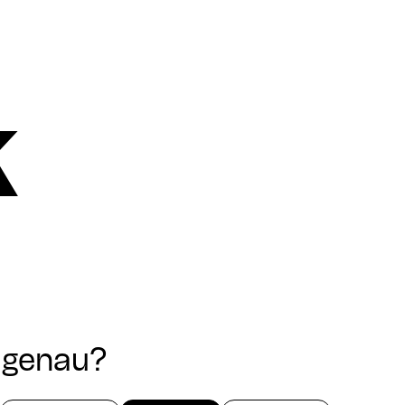
k
h genau?