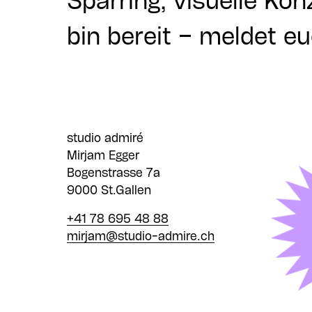
Sparring, visuelle Ko
bin bereit – meldet e
studio admiré
Mirjam Egger
Bogenstrasse 7a
9000 St.Gallen
+41 78 695 48 88
mirjam@studio-admire.ch