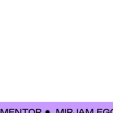
NTOR ✹
MIRJAM EGGER