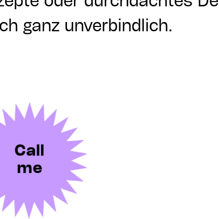
nzepte oder durchdachtes Des
uch ganz unverbindlich.
Call
me